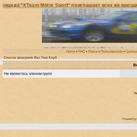
а "XTeam Motor Sport" приглашает всех желающих при
Home
•
FAQ
•
Поиск
•
Пользователи
•
Группы
Список форумов Икс Тим Клуб
В
Не являетесь членом групп
П
Powered by