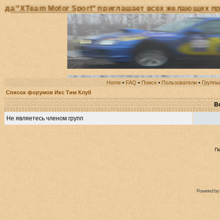
Team Motor Sport" приглашает всех желающих принять
Home
•
FAQ
•
Поиск
•
Пользователи
•
Группы
Список форумов Икс Тим Клуб
В
Не являетесь членом групп
П
Powered by