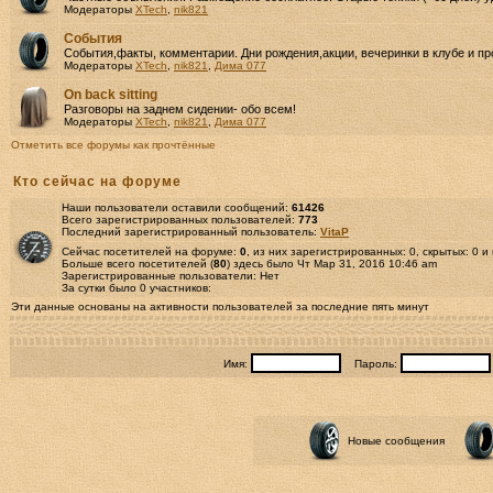
Модераторы
XTech
,
nik821
События
События,факты, комментарии. Дни рождения,акции, вечеринки в клубе и пр
Модераторы
XTech
,
nik821
,
Дима 077
Оn back sitting
Разговоры на заднем сидении- обо всем!
Модераторы
XTech
,
nik821
,
Дима 077
Отметить все форумы как прочтённые
Кто сейчас на форуме
Наши пользователи оставили сообщений:
61426
Всего зарегистрированных пользователей:
773
Последний зарегистрированный пользователь:
VitaP
Сейчас посетителей на форуме:
0
, из них зарегистрированных: 0, скрытых: 0 и
Больше всего посетителей (
80
) здесь было Чт Мар 31, 2016 10:46 am
Зарегистрированные пользователи: Нет
За сутки было 0 участников:
Эти данные основаны на активности пользователей за последние пять минут
Имя:
Пароль:
Новые сообщения