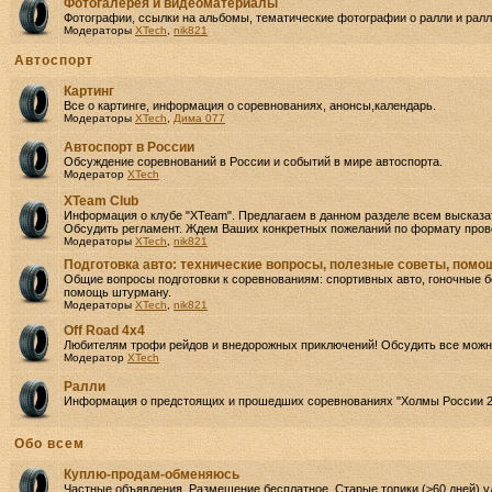
Фотогалерея и видеоматериалы
Фотографии, ссылки на альбомы, тематические фотографии о ралли и ралли
Модераторы
XTech
,
nik821
Автоспорт
Картинг
Все о картинге, информация о соревнованиях, анонсы,календарь.
Модераторы
XTech
,
Дима 077
Автоспорт в России
Обсуждение соревнований в России и событий в мире автоспорта.
Модератор
XTech
XTeam Club
Информация о клубе "XTeam". Предлагаем в данном разделе всем высказа
Обсудить регламент. Ждем Ваших конкретных пожеланий по формату прове
Модераторы
XTech
,
nik821
Подготовка авто: технические вопросы, полезные советы, пом
Общие вопросы подготовки к соревнованиям: спортивных авто, гоночные бо
помощь штурману.
Модераторы
XTech
,
nik821
Off Road 4х4
Любителям трофи рейдов и внедорожных приключений! Обсудить все можно
Модератор
XTech
Ралли
Информация о предстоящих и прошедших соревнованиях "Холмы России 2
Oбо всем
Куплю-продам-обменяюсь
Частные объявления. Размещение бесплатное. Старые топики (>60 дней) у