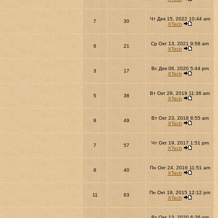
Чт Дек 15, 2022 10:44 am
7
30
XTech
Ср Окт 13, 2021 9:58 am
6
21
XTech
Вс Дек 06, 2020 5:44 pm
3
17
XTech
Вт Окт 29, 2019 11:36 am
5
38
XTech
Вт Окт 23, 2018 8:55 am
8
49
XTech
Чт Окт 19, 2017 1:51 pm
7
57
XTech
Пн Окт 24, 2016 11:51 am
8
40
XTech
Пн Окт 19, 2015 12:12 pm
11
63
XTech
Вт Окт 13, 2020 6:26 pm