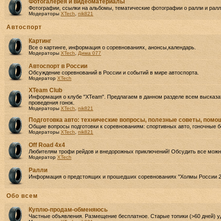
Фотогалерея и видеоматериалы
Фотографии, ссылки на альбомы, тематические фотографии о ралли и ралли
Модераторы
XTech
,
nik821
Автоспорт
Картинг
Все о картинге, информация о соревнованиях, анонсы,календарь.
Модераторы
XTech
,
Дима 077
Автоспорт в России
Обсуждение соревнований в России и событий в мире автоспорта.
Модератор
XTech
XTeam Club
Информация о клубе "XTeam". Предлагаем в данном разделе всем высказа
проведения гонок.
Модераторы
XTech
,
nik821
Подготовка авто: технические вопросы, полезные советы, пом
Общие вопросы подготовки к соревнованиям: спортивных авто, гоночные б
Модераторы
XTech
,
nik821
Off Road 4х4
Любителям трофи рейдов и внедорожных приключений! Обсудить все можно
Модератор
XTech
Ралли
Информация о предстоящих и прошедших соревнованиях "Холмы России 2
Oбо всем
Куплю-продам-обменяюсь
Частные объявления. Размещение бесплатное. Старые топики (>60 дней) у