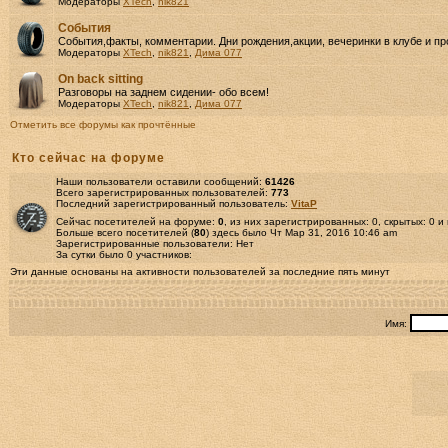
Модераторы
XTech
,
nik821
События
События,факты, комментарии. Дни рождения,акции, вечеринки в клубе и пр
Модераторы
XTech
,
nik821
,
Дима 077
Оn back sitting
Разговоры на заднем сидении- обо всем!
Модераторы
XTech
,
nik821
,
Дима 077
Отметить все форумы как прочтённые
Кто сейчас на форуме
Наши пользователи оставили сообщений:
61426
Всего зарегистрированных пользователей:
773
Последний зарегистрированный пользователь:
VitaP
Сейчас посетителей на форуме:
0
, из них зарегистрированных: 0, скрытых: 0 и
Больше всего посетителей (
80
) здесь было Чт Мар 31, 2016 10:46 am
Зарегистрированные пользователи: Нет
За сутки было 0 участников:
Эти данные основаны на активности пользователей за последние пять минут
Имя: