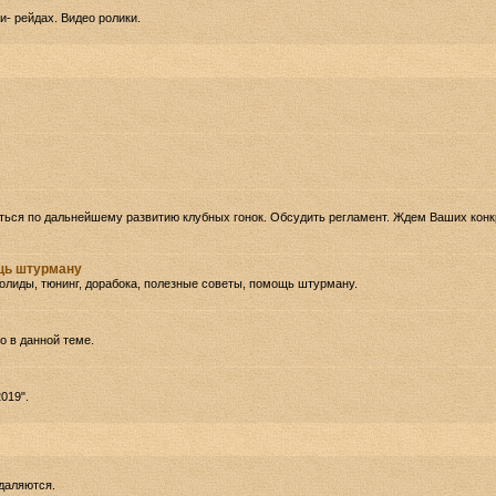
- рейдах. Видео ролики.
ться по дальнейшему развитию клубных гонок. Обсудить регламент. Ждем Ваших кон
ощь штурману
олиды, тюнинг, дорабока, полезные советы, помощь штурману.
 в данной теме.
019".
даляются.