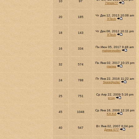
10
97
7timok77
Чт Дек 12, 2013 10:08 am
20
185
XTech
Чт Дек 06, 2012 10:11 pm
18
143
XTech
Пн Июн 05, 2017 9:48 am
16
334
maksevrodim
Пн Янв 02, 2017 10:15 pm
32
574
marwa
Пт Янв 22, 2016 11:22 am
24
788
Speedgolxc
Ср Апр 22, 2009 5:16 pm
25
751
егор
Ср Янв 16, 2008 12:16 pm
45
1048
KA-KA
Вт Янв 02, 2007 6:04 pm
40
547
Дима 077