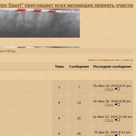
" приглашает всех желающих принять участие в Откры
ния
•
Вход
Найти сообщения без ответов
Темы
Сообщения
Последнее сообщение
Пн Июл 13, 2026 8:47 pm
3
7
XTech
Вт Июн 30, 2026 8:00 pm
6
13
XTech
Ср Июл 23, 2025 11:49 am
9
25
XTech
Пт Дек 22, 2023 9:12 am
8
26
XTech