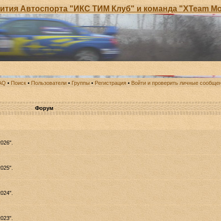
спорта "ИКС ТИМ Клуб" и команда "XTeam Motor Sport
AQ
•
Поиск
•
Пользователи
•
Группы
•
Регистрация
•
Войти и проверить личные сообще
Форум
026".
025".
024".
023".