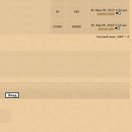
Вт Июн 06, 2017 4:34 pm
33
292
maksevrodim
Вт Апр 05, 2016 2:10 am
57660
55085
ahmed zaki
Часовой пояс: GMT + 3