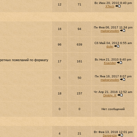
Вс Июн 20, 2010 8:40 pm
12
71
XTech
Пн Фев 06, 2017 11:34 pm
16
94
maksevrodim
Сб Май 04, 2013 6:55 am
96
639
dulei
Вс Ноя 21, 2010 9:40 pm
кретных пожеланий по формату
17
161
Ksander
Пн Янв 16, 2017 8:07 pm
5
50
maksevrodim
Чт Апр 21, 2016 12:52 am
18
157
Dmitriy_K
0
0
Нет сообщений
Вт Фев 13, 2018 12:01 pm
4
21
SergeyUg