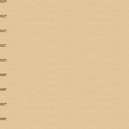
014".
013".
012".
011".
010".
009".
008".
007".
006".