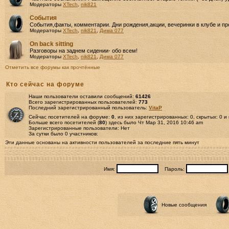
Модераторы
XTech
,
nik821
События
События,факты, комментарии. Дни рождения,акции, вечеринки в клубе и пр
Модераторы
XTech
,
nik821
,
Дима 077
Оn back sitting
Разговоры на заднем сидении- обо всем!
Модераторы
XTech
,
nik821
,
Дима 077
Отметить все форумы как прочтённые
Кто сейчас на форуме
Наши пользователи оставили сообщений:
61426
Всего зарегистрированных пользователей:
773
Последний зарегистрированный пользователь:
VitaP
Сейчас посетителей на форуме:
0
, из них зарегистрированных: 0, скрытых: 0 и
Больше всего посетителей (
80
) здесь было Чт Мар 31, 2016 10:46 am
Зарегистрированные пользователи: Нет
За сутки было 0 участников:
Эти данные основаны на активности пользователей за последние пять минут
Имя:
Пароль:
Новые сообщения