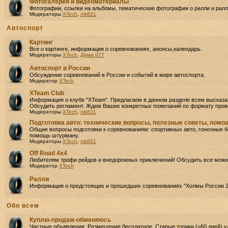
Фотогалерея и видеоматериалы
Фотографии, ссылки на альбомы, тематические фотографии о ралли и ралли
Модераторы
XTech
,
nik821
Автоспорт
Картинг
Все о картинге, информация о соревнованиях, анонсы,календарь.
Модераторы
XTech
,
Дима 077
Автоспорт в России
Обсуждение соревнований в России и событий в мире автоспорта.
Модератор
XTech
XTeam Club
Информация о клубе "XTeam". Предлагаем в данном разделе всем высказа
Обсудить регламент. Ждем Ваших конкретных пожеланий по формату прове
Модераторы
XTech
,
nik821
Подготовка авто: технические вопросы, полезные советы, пом
Общие вопросы подготовки к соревнованиям: спортивных авто, гоночные бо
помощь штурману.
Модераторы
XTech
,
nik821
Off Road 4х4
Любителям трофи рейдов и внедорожных приключений! Обсудить все можно
Модератор
XTech
Ралли
Информация о предстоящих и прошедших соревнованиях "Холмы России 2
Oбо всем
Куплю-продам-обменяюсь
Частные объявления. Размещение бесплатное. Старые топики (>60 дней) у