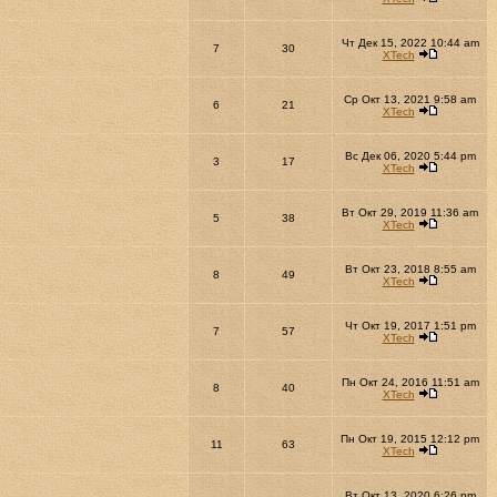
Чт Дек 15, 2022 10:44 am
7
30
XTech
Ср Окт 13, 2021 9:58 am
6
21
XTech
Вс Дек 06, 2020 5:44 pm
3
17
XTech
Вт Окт 29, 2019 11:36 am
5
38
XTech
Вт Окт 23, 2018 8:55 am
8
49
XTech
Чт Окт 19, 2017 1:51 pm
7
57
XTech
Пн Окт 24, 2016 11:51 am
8
40
XTech
Пн Окт 19, 2015 12:12 pm
11
63
XTech
Вт Окт 13, 2020 6:26 pm