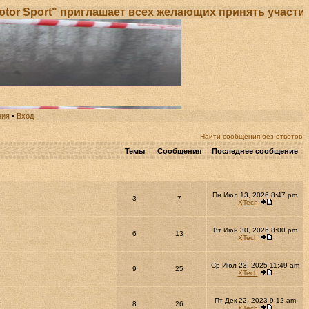
t" приглашает всех желающих принять участие в Откр
ния
•
Вход
Найти сообщения без ответов
Темы
Сообщения
Последнее сообщение
Пн Июл 13, 2026 8:47 pm
3
7
XTech
Вт Июн 30, 2026 8:00 pm
6
13
XTech
Ср Июл 23, 2025 11:49 am
9
25
XTech
Пт Дек 22, 2023 9:12 am
8
26
XTech