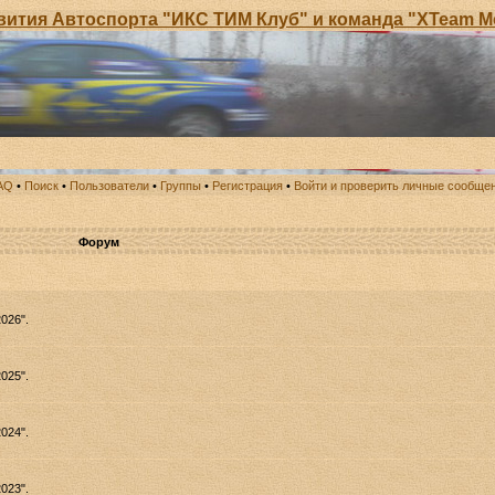
оспорта "ИКС ТИМ Клуб" и команда "XTeam Motor Spor
AQ
•
Поиск
•
Пользователи
•
Группы
•
Регистрация
•
Войти и проверить личные сообще
Форум
026".
025".
024".
023".