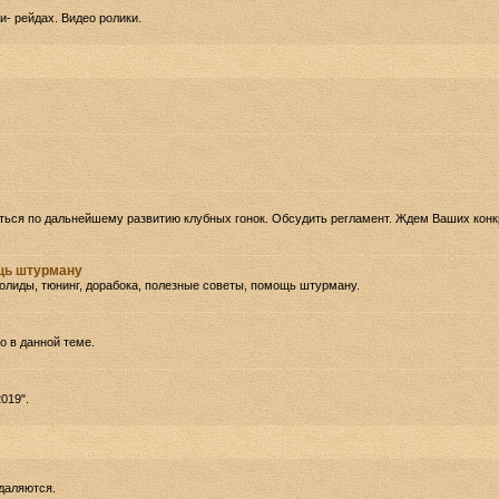
- рейдах. Видео ролики.
ться по дальнейшему развитию клубных гонок. Обсудить регламент. Ждем Ваших кон
ощь штурману
олиды, тюнинг, дорабока, полезные советы, помощь штурману.
 в данной теме.
019".
даляются.