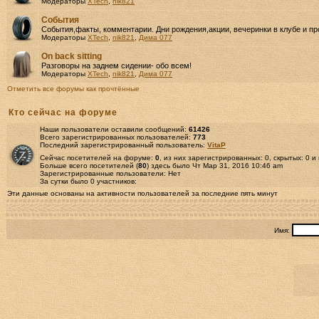
Модераторы
XTech
,
nik821
События
События,факты, комментарии. Дни рождения,акции, вечеринки в клубе и пр
Модераторы
XTech
,
nik821
,
Дима 077
Оn back sitting
Разговоры на заднем сидении- обо всем!
Модераторы
XTech
,
nik821
,
Дима 077
Отметить все форумы как прочтённые
Кто сейчас на форуме
Наши пользователи оставили сообщений:
61426
Всего зарегистрированных пользователей:
773
Последний зарегистрированный пользователь:
VitaP
Сейчас посетителей на форуме:
0
, из них зарегистрированных: 0, скрытых: 0 и
Больше всего посетителей (
80
) здесь было Чт Мар 31, 2016 10:46 am
Зарегистрированные пользователи: Нет
За сутки было 0 участников:
Эти данные основаны на активности пользователей за последние пять минут
Имя: