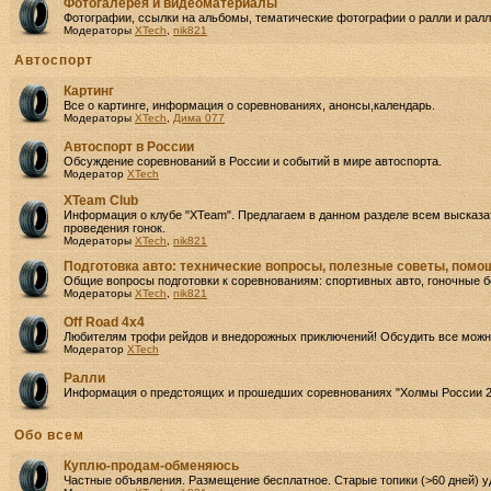
Фотогалерея и видеоматериалы
Фотографии, ссылки на альбомы, тематические фотографии о ралли и ралли
Модераторы
XTech
,
nik821
Автоспорт
Картинг
Все о картинге, информация о соревнованиях, анонсы,календарь.
Модераторы
XTech
,
Дима 077
Автоспорт в России
Обсуждение соревнований в России и событий в мире автоспорта.
Модератор
XTech
XTeam Club
Информация о клубе "XTeam". Предлагаем в данном разделе всем высказа
проведения гонок.
Модераторы
XTech
,
nik821
Подготовка авто: технические вопросы, полезные советы, пом
Общие вопросы подготовки к соревнованиям: спортивных авто, гоночные б
Модераторы
XTech
,
nik821
Off Road 4х4
Любителям трофи рейдов и внедорожных приключений! Обсудить все можно
Модератор
XTech
Ралли
Информация о предстоящих и прошедших соревнованиях "Холмы России 2
Oбо всем
Куплю-продам-обменяюсь
Частные объявления. Размещение бесплатное. Старые топики (>60 дней) у