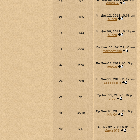
10
97
7timok77
Чт Дек 12, 2013 10:08 am
20
185
XTech
Чт Дек 06, 2012 10:11 pm
18
143
XTech
Пн Июн 05, 2017 9:48 am
16
334
maksevrodim
Пн Янв 02, 2017 10:15 pm
32
574
marwa
Пт Янв 22, 2016 11:22 am
24
788
Speedgolxc
Ср Апр 22, 2009 5:16 pm
25
751
егор
Ср Янв 16, 2008 12:16 pm
45
1048
KA-KA
Вт Янв 02, 2007 6:04 pm
40
547
Дима 077