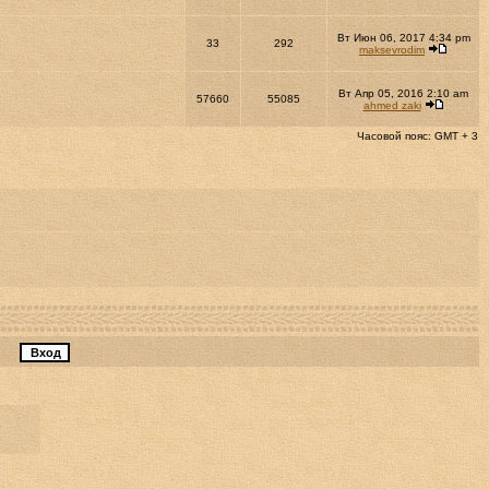
Вт Июн 06, 2017 4:34 pm
33
292
maksevrodim
Вт Апр 05, 2016 2:10 am
57660
55085
ahmed zaki
Часовой пояс: GMT + 3