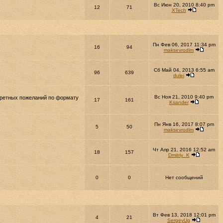
Вс Июн 20, 2010 8:40 pm
12
71
XTech
Пн Фев 06, 2017 11:34 pm
16
94
maksevrodim
Сб Май 04, 2013 6:55 am
96
639
dulei
Вс Ноя 21, 2010 9:40 pm
кретных пожеланий по формату
17
161
Ksander
Пн Янв 16, 2017 8:07 pm
5
50
maksevrodim
Чт Апр 21, 2016 12:52 am
18
157
Dmitriy_K
0
0
Нет сообщений
Вт Фев 13, 2018 12:01 pm
4
21
SergeyUg