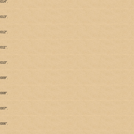
014".
013".
012".
011".
010".
009".
008".
007".
006".