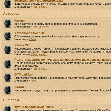
Фотогалерея и видеоматериалы
Фотографии, ссылки на альбомы, тематические фотографии о ралли и ралли
Модераторы
XTech
,
nik821
Автоспорт
Картинг
Все о картинге, информация о соревнованиях, анонсы,календарь.
Модераторы
XTech
,
Дима 077
Автоспорт в России
Обсуждение соревнований в России и событий в мире автоспорта.
Модератор
XTech
XTeam Club
Информация о клубе "XTeam". Предлагаем в данном разделе всем высказа
Обсудить регламент. Ждем Ваших конкретных пожеланий по формату прове
Модераторы
XTech
,
nik821
Подготовка авто: технические вопросы, полезные советы, пом
Общие вопросы подготовки к соревнованиям: спортивных авто, гоночные бо
помощь штурману.
Модераторы
XTech
,
nik821
Off Road 4х4
Любителям трофи рейдов и внедорожных приключений! Обсудить все можно
Модератор
XTech
Ралли
Информация о предстоящих и прошедших соревнованиях "Холмы России 2
Oбо всем
Куплю-продам-обменяюсь
Частные объявления. Размещение бесплатное. Старые топики (>60 дней) у