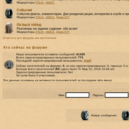
Модераторы
XTech
,
nik821
События
События,факты, комментарии. Дни рождения,акции, вечеринки в клубе и пр
Модераторы
XTech
,
nik821
,
Дима 077
Оn back sitting
Разговоры на заднем сидении- обо всем!
Модераторы
XTech
,
nik821
,
Дима 077
Отметить все форумы как прочтённые
Кто сейчас на форуме
Наши пользователи оставили сообщений:
61426
Всего зарегистрированных пользователей:
773
Последний зарегистрированный пользователь:
VitaP
Сейчас посетителей на форуме:
0
, из них зарегистрированных: 0, скрытых: 0 и
Больше всего посетителей (
80
) здесь было Чт Мар 31, 2016 10:46 am
Зарегистрированные пользователи: Нет
За сутки было 0 участников:
Эти данные основаны на активности пользователей за последние пять минут
Имя:
Пароль:
Новые сообщения