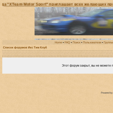
eam Motor Sport" приглашает всех желающих принять 
Home
•
FAQ
•
Поиск
•
Пользователи
•
Группы
Список форумов Икс Тим Клуб
Этот форум закрыт, вы не можете 
Powered by