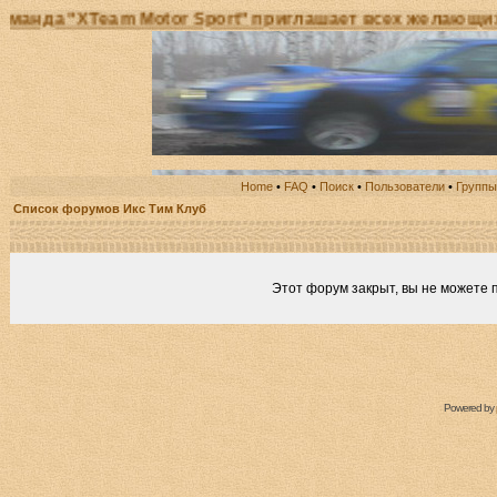
 "XTeam Motor Sport" приглашает всех желающих прин
Home
•
FAQ
•
Поиск
•
Пользователи
•
Группы
Список форумов Икс Тим Клуб
Этот форум закрыт, вы не можете 
Powered by