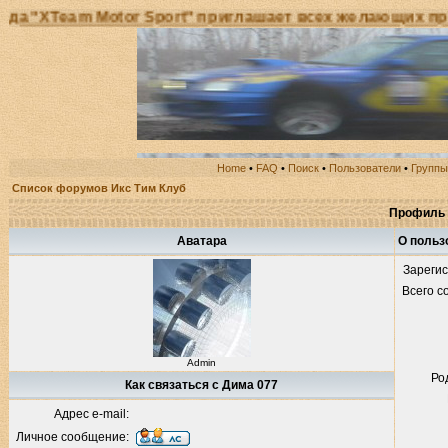
Team Motor Sport" приглашает всех желающих принять
Home
•
FAQ
•
Поиск
•
Пользователи
•
Группы
Список форумов Икс Тим Клуб
Профиль 
Аватара
О польз
Зареги
Всего 
Admin
Ро
Как связаться с Дима 077
Адрес e-mail:
Личное сообщение: