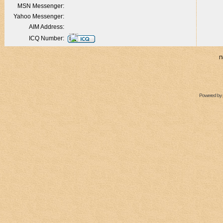
MSN Messenger:
Yahoo Messenger:
AIM Address:
ICQ Number:
П
Powered by