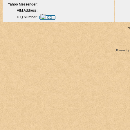
Yahoo Messenger:
AIM Address:
ICQ Number:
П
Powered by