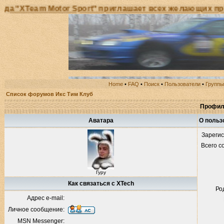
Team Motor Sport" приглашает всех желающих принять
Home
•
FAQ
•
Поиск
•
Пользователи
•
Группы
Список форумов Икс Тим Клуб
Профил
Аватара
О польз
Зареги
Всего 
Гуру
Как связаться с XTech
Ро
Адрес e-mail:
Личное сообщение:
MSN Messenger: