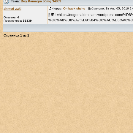
Тема:
Buy Kamagra 50mg 34889
ahmed zaki
Форум:
Оn back sitting
Добавлено: Вт Апр 05, 2016 2
[URL=https://nogomaldmmam.wordpress.
Ответов:
4
Просмотров:
59339
Страница
1
из
1