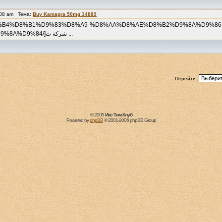
:08 am Тема:
Buy Kamagra 50mg 34889
com/%D8%B4%D8%B1%D9%83%D8%A9-%D8%AA%D8%AE%D8%B2%D9%8A%D9
%D8%A8%D8%A7%D9%84%D8%AC%D8%A8%D9%8A%D9%84/]شركة ت ...
Перейти:
© 2005
Икс Тим Клуб
Powered by
phpBB
© 2001-2006 phpBB Group