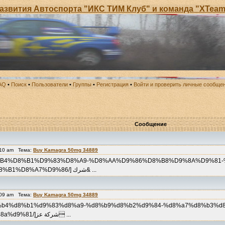
ития Автоспорта "ИКС ТИМ Клуб" и команда "XTeam Mo
AQ
•
Поиск
•
Пользователи
•
Группы
•
Регистрация
•
Войти и проверить личные сообще
Сообщение
:10 am Тема:
Buy Kamagra 50mg 34889
com/%D8%B4%D8%B1%D9%83%D8%A9-%D8%AA%D9%86%D8%B8%D9%8A%D9%
%D8%A8%D8%A7%D9%84%D8%B8%D9%87%D8%B1%D8%A7%D9%86/] شرك& ...
:09 am Тема:
Buy Kamagra 50mg 34889
om/%d8%b4%d8%b1%d9%83%d8%a9-%d8%b9%d8%b2%d9%84-%d8%a7%d8%b3%d
%d8%a8%d8%a7%d9%84%d9%82%d8%b7%d9%8a%d9%81/]شركة عز ...