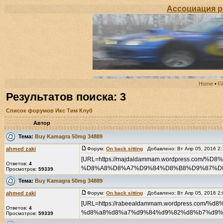
Ассоциация разв
Home
•
F
Результатов поиска: 3
Список форумов Икс Тим Клуб
Автор
Тема:
Buy Kamagra 50mg 34889
ahmed zaki
Форум:
Оn back sitting
Добавлено: Вт Апр 05, 2016 2
[URL=https://majdaldammam.wordpress.
Ответов:
4
Просмотров:
59339
Тема:
Buy Kamagra 50mg 34889
ahmed zaki
Форум:
Оn back sitting
Добавлено: Вт Апр 05, 2016 2
[URL=https://rabeealdammam.wordpress.c
Ответов:
4
Просмотров:
59339