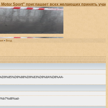
tor Sport" приглашает всех желающих принять участи
ния
•
Вход
81-%D9%85%D9%88%D9%83%D9%8A%D8%AA-
8%b7%d8%ad-