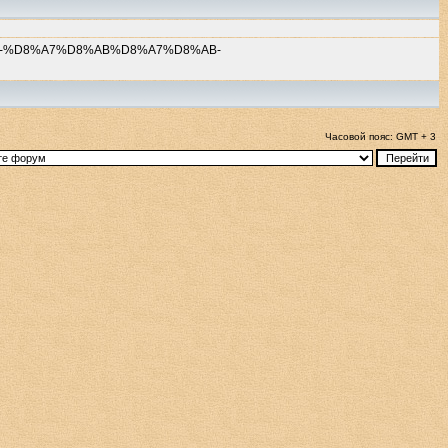
%86-%D8%A7%D8%AB%D8%A7%D8%AB-
Часовой пояс: GMT + 3