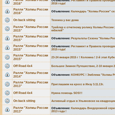
Ралли "Холмы России
Объявление:
Регламент и Правила проведе
2016"
2016 года!
Ралли "Холмы России
Объявление:
Календарь "Холмы России" сез
2016"
Оn back sitting
Техника у вас дома
Ралли "Холмы России
Трейлер к отчетному ролику Холмы России 2
2015"
юбилей"
Ралли "Холмы России
Объявление:
Результаты Сезона "Холмы Росс
2015"
Ралли "Холмы России
Объявление:
Регламент и Правила проведе
2015"
2015 года!
Ралли "Холмы России
23-24 января 2015 г ! Коломна ! 2-й этап Ку
2015"
Off Road 4х4
Большое Зимнее Путешествие, 2-10 января 2
Ралли "Холмы России
Объявление:
КОНКУРС ! Эмблема "Холмы Ро
2014"
Ралли "Холмы России
Приглашаем на кросс в Инзу 3.11.13г.
2013"
Off Road 4х4
Нужна помощь SOS!!!
Оn back sitting
Активный отдых в Ульяновске на квадроци
Ралли "Холмы России
Объявление:
Календарь Внедорожной серии
2013"
2013 года !