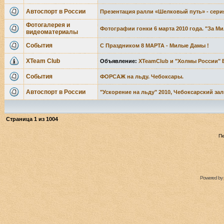
Автоспорт в России
Презентация ралли «Шелковый путь» - серия
Фотогалерея и
Фотографии гонки 6 марта 2010 года. "За М
видеоматериалы
События
С Праздником 8 МАРТА - Милые Дамы !
XTeam Club
Объявление:
XTeamClub и "Холмы России" В
События
ФОРСАЖ на льду. Чебоксары.
Автоспорт в России
"Ускорение на льду" 2010, Чебоксарский зал
Страница
1
из
1004
П
Powered by