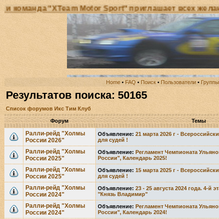
манда "XTeam Motor Sport" приглашает всех желающих
Home
•
FAQ
•
Поиск
•
Пользователи
•
Группы
Результатов поиска: 50165
Список форумов Икс Тим Клуб
Форум
Темы
Ралли-рейд "Холмы
Объявление:
21 марта 2026 г - Всероссийс
России 2026"
для судей !
Ралли-рейд "Холмы
Объявление:
Регламент Чемпионата Ульяно
России 2025"
России", Календарь 2025!
Ралли-рейд "Холмы
Объявление:
15 марта 2025 г - Всероссийс
России 2025"
для судей !
Ралли-рейд "Холмы
Объявление:
23 - 25 августа 2024 года. 4-й
России 2024"
"Князь Владимир"
Ралли-рейд "Холмы
Объявление:
Регламент Чемпионата Ульяно
России 2024"
России", Календарь 2024!