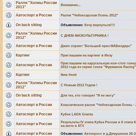
Ралли "Холмы России
Внимание...
2013"
Автоспорт в России
Ралли "Чебоксарская Осень 2012"
Оn back sitting
Объявление:
Хочу вернуться!!!!
Ралли "Холмы России
С ДНЕМ ФИЗКУЛЬТУРНИКА !
2012"
Автоспорт в России
Джип спринт "Большой приз МАБилдерс"
Картинг
Приглашаем на картинг в Инзу
Приглашаем на карусельную нон-стоп гонку 
Автоспорт в России
2012 года из серии гонок "Фурманов Racing"
Картинг
New fresh
Ралли "Холмы России
С Новым 2012 Годом !
2012"
Оn back sitting
Для тех, кто говорит "Я не могу"
Автоспорт в России
Классическое ралли "Чебоксарская Осень - 20
Автоспорт в России
Кубок LADA Granta
Результаты IV этапа Кубка России и II этап
Автоспорт в России
на мото и ATV
Автоспорт в России
Объявление:
Автокросс в д.Демушенки 25-2