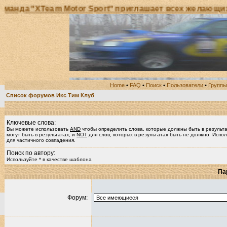
а "XTeam Motor Sport" приглашает всех желающих при
Home
•
FAQ
•
Поиск
•
Пользователи
•
Группы
Список форумов Икс Тим Клуб
Ключевые слова:
Вы можете использовать
AND
чтобы определить слова, которые должны быть в результ
могут быть в результатах, и
NOT
для слов, которых в результатах быть не должно. Испол
для частичного совпадения.
Поиск по автору:
Используйте * в качестве шаблона
Па
Форум: