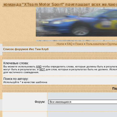
нда "XTeam Motor Sport" приглашает всех желающих п
Home
•
FAQ
•
Поиск
•
Пользователи
•
Группы
Список форумов Икс Тим Клуб
Ключевые слова:
Вы можете использовать
AND
чтобы определить слова, которые должны быть в результ
могут быть в результатах, и
NOT
для слов, которых в результатах быть не должно. Испол
для частичного совпадения.
Поиск по автору:
Используйте * в качестве шаблона
Па
Форум: