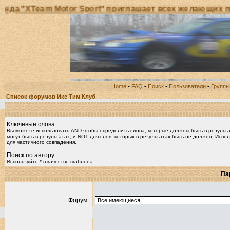
XTeam Motor Sport" приглашает всех желающих принят
Home
•
FAQ
•
Поиск
•
Пользователи
•
Группы
Список форумов Икс Тим Клуб
Ключевые слова:
Вы можете использовать
AND
чтобы определить слова, которые должны быть в результ
могут быть в результатах, и
NOT
для слов, которых в результатах быть не должно. Испол
для частичного совпадения.
Поиск по автору:
Используйте * в качестве шаблона
Па
Форум: