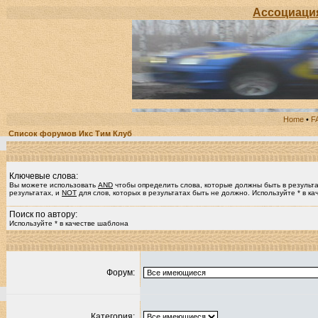
Ассоциация ра
Home
•
F
Список форумов Икс Тим Клуб
Ключевые слова:
Вы можете использовать
AND
чтобы определить слова, которые должны быть в результ
результатах, и
NOT
для слов, которых в результатах быть не должно. Используйте * в к
Поиск по автору:
Используйте * в качестве шаблона
Форум:
Категория: