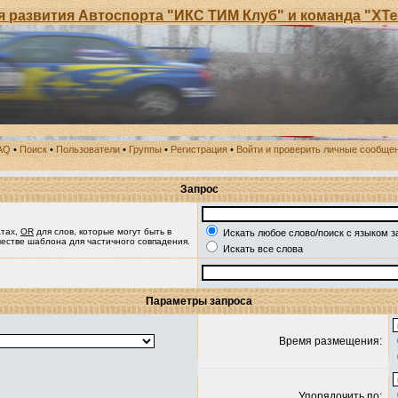
звития Автоспорта "ИКС ТИМ Клуб" и команда "XTeam 
AQ
•
Поиск
•
Пользователи
•
Группы
•
Регистрация
•
Войти и проверить личные сообще
Запрос
атах,
OR
для слов, которые могут быть в
Искать любое слово/поиск с языком з
ачестве шаблона для частичного совпадения.
Искать все слова
Параметры запроса
Время размещения:
Упорядочить по: