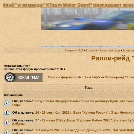
и команда "XTeam Motor Sport" приглашает всех жела
Home
•
FAQ
•
Поиск
•
Пользователи
•
Группы
Ралли-рейд 
Модераторы: Нет
Сейчас этот форум просматривают: Нет
Список форумов Икс Тим Клуб
->
Ралли-рейд "Хол
Темы
Объявления
Объявление:
Результаты Внедорожной серии по ралли-рейдам «Холмы Р
года.
Объявление:
24 - 29 сентября 2025 г. Баха "Холмы России". Этап Чемпио
Объявление:
27 - 29 июня 2025 г, Баха "Сурский Рубеж 2025", 2-й этап К
рейдам
Объявление:
1-3 августа 2025 г, Баха "Денис Давыдов 2025", 3-й этап Ку
рейдам