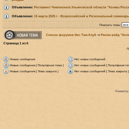
Объявление:
Регламент Чемпионата Ульяновской области "Холмы Росси
Объявление:
15 марта 2025 г - Всероссийский и Региональный семинары
Показать темы:
Список форумов Икс Тим Клуб
->
Ралли-рейд "Хол
Страница
1
из
0
П
Новые сообщения
Нет новых сообщений
Новые сообщения [ Популярная тема ]
Нет новых сообщений [ Популярная те
Новые сообщения [ Тема закрыта ]
Нет новых сообщений [ Тема закрыта ]
Powered by