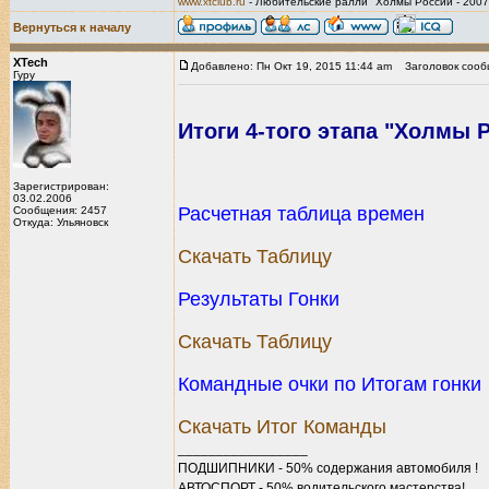
www.xtclub.ru
- Любительские ралли "Холмы России - 2007
Вернуться к началу
XTech
Добавлено: Пн Окт 19, 2015 11:44 am
Заголовок сооб
Гуру
Итоги 4-того этапа "Холмы Р
Зарегистрирован:
03.02.2006
Расчетная таблица времен
Сообщения: 2457
Откуда: Ульяновск
Скачать Таблицу
Результаты Гонки
Скачать Таблицу
Командные очки по Итогам гонки
Скачать Итог Команды
_________________
ПОДШИПНИКИ - 50% содержания автомобиля !
АВТОСПОРТ - 50% водительского мастерства!