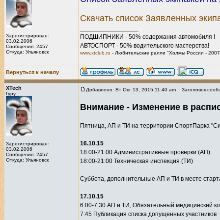
Скачать список Заявленных экип
_________________
Зарегистрирован:
ПОДШИПНИКИ - 50% содержания автомобиля !
03.02.2006
АВТОСПОРТ - 50% водительского мастерства!
Сообщения: 2457
Откуда: Ульяновск
www.xtclub.ru
- Любительские ралли "Холмы России - 2007
Вернуться к началу
XTech
Добавлено: Вт Окт 13, 2015 11:40 am
Заголовок сооб
Гуру
Внимание - Изменение в распи
Пятница, АП и ТИ на территории СпортПарка "Симб
16.10.15
Зарегистрирован:
03.02.2006
18:00-21:00 Административные проверки (АП)
Сообщения: 2457
Откуда: Ульяновск
18:00-21:00 Техническая инспекция (ТИ)
Суббота, дополнительные АП и ТИ в месте старт
17.10.15
6:00-7:30 АП и ТИ, Обязательный медицинский к
7:45 Публикация списка допущенных участников