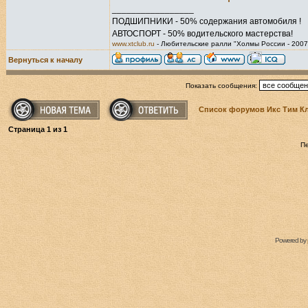
_________________
ПОДШИПНИКИ - 50% содержания автомобиля !
АВТОСПОРТ - 50% водительского мастерства!
www.xtclub.ru
- Любительские ралли "Холмы России - 2007
Вернуться к началу
Показать сообщения:
Список форумов Икс Тим К
Страница
1
из
1
П
Powered by