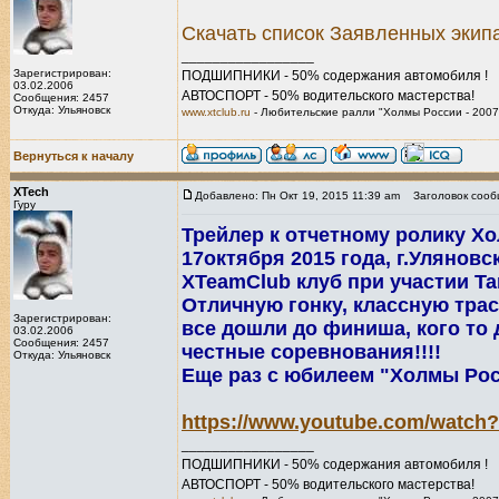
Скачать список Заявленных экип
_________________
Зарегистрирован:
ПОДШИПНИКИ - 50% содержания автомобиля !
03.02.2006
АВТОСПОРТ - 50% водительского мастерства!
Сообщения: 2457
Откуда: Ульяновск
www.xtclub.ru
- Любительские ралли "Холмы России - 2007
Вернуться к началу
XTech
Добавлено: Пн Окт 19, 2015 11:39 am
Заголовок сооб
Гуру
Трейлер к отчетному ролику Хо
17октября 2015 года, г.Уляновс
ХTeamClub клуб при участии Ta
Отличную гонку, классную трас
Зарегистрирован:
все дошли до финиша, кого то 
03.02.2006
Сообщения: 2457
честные соревнования!!!!
Откуда: Ульяновск
Еще раз с юбилеем "Холмы Рос
https://www.youtube.com/watch
_________________
ПОДШИПНИКИ - 50% содержания автомобиля !
АВТОСПОРТ - 50% водительского мастерства!