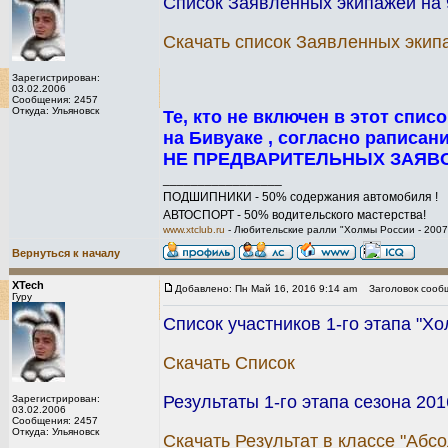
Список Заявленных экипажей на 9.
Скачать список Заявленных экип
Зарегистрирован:
03.02.2006
Сообщения: 2457
Откуда: Ульяновск
Те, кто не включен в этот спи
на Бивуаке , согласно раписан
НЕ ПРЕДВАРИТЕЛЬНЫХ ЗАЯВО
_________________
ПОДШИПНИКИ - 50% содержания автомобиля !
АВТОСПОРТ - 50% водительского мастерства!
www.xtclub.ru
- Любительские ралли "Холмы России - 2007
Вернуться к началу
XTech
Добавлено: Пн Май 16, 2016 9:14 am
Заголовок сооб
Гуру
Список участников 1-го этапа "Х
Скачать Список
Результаты 1-го этапа сезона 201
Зарегистрирован:
03.02.2006
Сообщения: 2457
Откуда: Ульяновск
Скачать Результат в классе "Абс