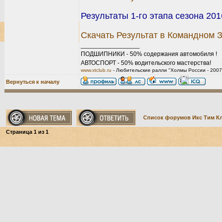
Результаты 1-го этапа сезона 20
Скачать Результат в Командном 
_________________
ПОДШИПНИКИ - 50% содержания автомобиля !
АВТОСПОРТ - 50% водительского мастерства!
www.xtclub.ru
- Любительские ралли "Холмы России - 2007
Вернуться к началу
Список форумов Икс Тим К
Страница
1
из
1