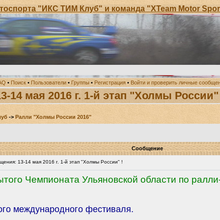
 "ИКС ТИМ Клуб" и команда "XTeam Motor Sport" приг
AQ
•
Поиск
•
Пользователи
•
Группы
•
Регистрация
•
Войти и проверить личные сообще
13-14 мая 2016 г. 1-й этап "Холмы России" 
луб
->
Ралли "Холмы России 2016"
Сообщение
ния: 13-14 мая 2016 г. 1-й этап "Холмы России" !
рытого Чемпионата Ульяновской области по ралли-
ого международного фестиваля.