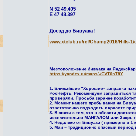
N 52 49.405
E 47 48.397
Доезд до Бивуака !
www.xtclub.ru/rel/Champ2016/Hills-1
Местоположение бивуака на ЯндексКар
https://yandex.ru/maps/-/CVT6nT9Y
1. Ближайшие “Хорошие» заправки наход
РосНефть. Рекомендуем заправиться там
проверяли. Просьба заранее позаботит
2. Момент нашего пребывания на Бивуак
ответственно подходить к красоте при
3. В связи с тем, что в области дост
исключительно МАНГАЛОМ или Закрыты
4. Недалеко от Бивуака ( примерно в 1 
5. Май – традиционно опасный период