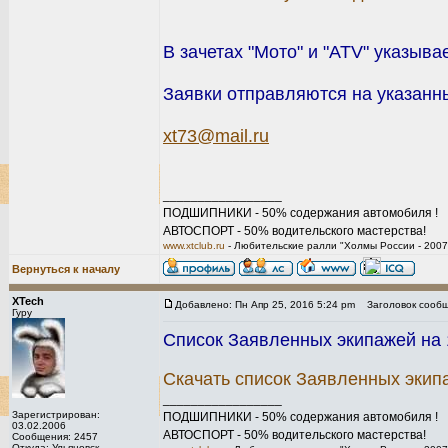
В зачетах "Мото" и "ATV" указыва
Заявки отправляются на указанны
xt73@mail.ru
_________________
ПОДШИПНИКИ - 50% содержания автомобиля !
АВТОСПОРТ - 50% водительского мастерства!
www.xtclub.ru
- Любительские ралли "Холмы России - 2007
Вернуться к началу
XTech
Добавлено: Пн Апр 25, 2016 5:24 pm
Заголовок сообщ
Гуру
Список Заявленных экипажей на 1
Скачать список Заявленных экип
_________________
Зарегистрирован:
ПОДШИПНИКИ - 50% содержания автомобиля !
03.02.2006
АВТОСПОРТ - 50% водительского мастерства!
Сообщения: 2457
Откуда: Ульяновск