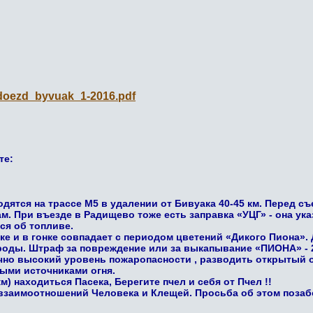
/doezd_byvuak_1-2016.pdf
те:
ятся на трассе М5 в удалении от Бивуака 40-45 км. Перед съ
. При въезде в Радищево тоже есть заправка «УЦГ» - она ука
ся об топливе.
е и в гонке совпадает с периодом цветений «Дикого Пиона». 
роды. Штраф за повреждение или за выкапывание «ПИОНА» - 2
аточно высокий уровень пожаропасности , разводить открыты
ми источниками огня.
км) находиться Пасека, Берегите пчел и себя от Пчел !!
 взаимоотношений Человека и Клещей. Просьба об этом позаб