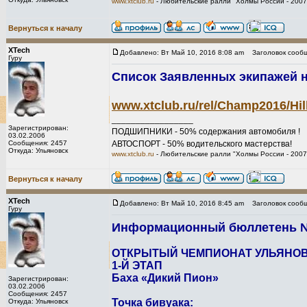
www.xtclub.ru
- Любительские ралли "Холмы России - 2007
Вернуться к началу
XTech
Добавлено: Вт Май 10, 2016 8:08 am
Заголовок сообщ
Гуру
Список Заявленных экипажей на 
www.xtclub.ru/rel/Champ2016/Hil
_________________
Зарегистрирован:
ПОДШИПНИКИ - 50% содержания автомобиля !
03.02.2006
Сообщения: 2457
АВТОСПОРТ - 50% водительского мастерства!
Откуда: Ульяновск
www.xtclub.ru
- Любительские ралли "Холмы России - 2007
Вернуться к началу
XTech
Добавлено: Вт Май 10, 2016 8:45 am
Заголовок сообщ
Гуру
Информационный бюллетень №1
ОТКРЫТЫЙ ЧЕМПИОНАТ УЛЬЯНОВ
1-Й ЭТАП
Баха «Дикий Пион»
Зарегистрирован:
03.02.2006
Сообщения: 2457
Точка бивуака:
Откуда: Ульяновск