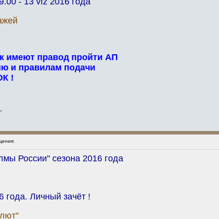
00 - 13 vfz 2016 года
ажей
сок имеют правод пройти АП
ию и правилам подачи
К !
"
щения:
олмы России" сезона 2016 года
6 года. Личный зачёт !
олют"