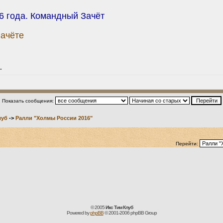
16 года. Командный Зачёт
Зачёте
"
Показать сообщения:
луб
->
Ралли "Холмы России 2016"
Перейти:
© 2005
Икс Тим Клуб
Powered by
phpBB
© 2001-2006 phpBB Group