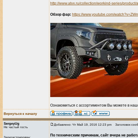
http://www.atvx.ru/collection/workind-series/product/
Обзор фар:
https://www.youtube.com/watch?v=Z
Ознакомиться с ассортиментом Вы можете в наш
Вернуться к началу
SergeyUg
Добавлено: Чт Май 19, 2016 12:23 pm
Заголовок сооб
Не частый гость
По техническим причинам, сайт вчера не работ
Зарегистрирован: