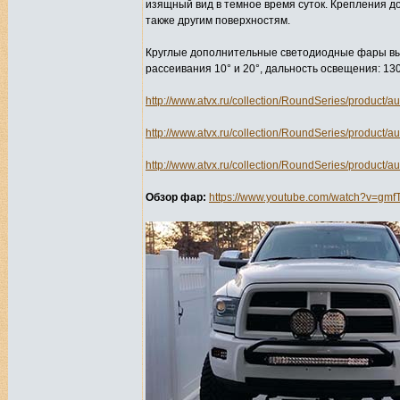
изящный вид в темное время суток. Крепления 
также другим поверхностям.
Круглые дополнительные светодиодные фары выпус
рассеивания 10° и 20°, дальность освещения: 130
http://www.atvx.ru/collection/RoundSeries/product/a
http://www.atvx.ru/collection/RoundSeries/product/au
http://www.atvx.ru/collection/RoundSeries/product/a
Обзор фар:
https://www.youtube.com/watch?v=gm