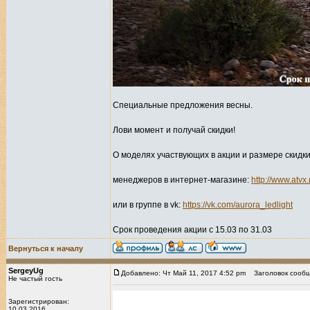
Специальные предложения весны.
Лови момент и получай скидки!
О моделях участвующих в акции и размере скидки
менеджеров в интернет-магазине:
http://www.atvx.
или в группе в vk:
https://vk.com/aurora_ledlight
Срок проведения акции с 15.03 по 31.03
Вернуться к началу
SergeyUg
Добавлено: Чт Май 11, 2017 4:52 pm
Заголовок сообщ
Не частый гость
Зарегистрирован:
10.03.2016