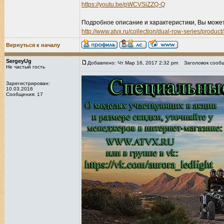
https://youtu.be/pWCVSiZZQ-Q
Подробное описание и характеристики, Вы може
http://www.atvx.ru/collection/dual-row-series/product
Вернуться к началу
SergeyUg
Добавлено: Чт Мар 16, 2017 2:32 pm
Заголовок сообщ
Не частый гость
Зарегистрирован:
10.03.2016
Сообщения: 17