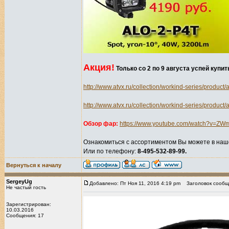
Акция!
Только со 2 по 9 августа успей купи
http://www.atvx.ru/collection/workind-series/product/
http://www.atvx.ru/collection/workind-series/product/
Обзор фар:
https://www.youtube.com/watch?v=Z
Ознакомиться с ассортиментом Вы можете в наш
Или по телефону:
8-495-532-89-99.
Вернуться к началу
SergeyUg
Добавлено: Пт Ноя 11, 2016 4:19 pm
Заголовок сообщ
Не частый гость
Зарегистрирован:
10.03.2016
Сообщения: 17