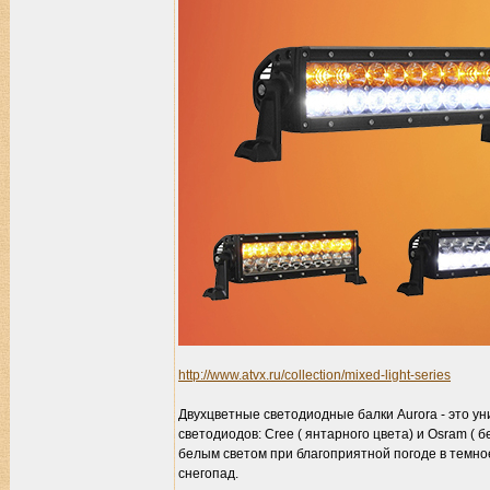
http://www.atvx.ru/collection/mixed-light-series
Двухцветные светодиодные балки Aurora - это у
светодиодов: Cree ( янтарного цвета) и Osram (
белым светом при благоприятной погоде в темное
снегопад.