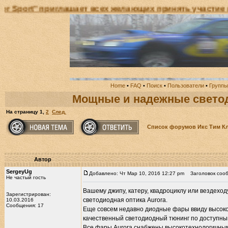
ает всех желающих принять участие в Открытом Чемпи
Home
•
FAQ
•
Поиск
•
Пользователи
•
Группы
Мощные и надежные свето
На страницу
1
,
2
След.
Список форумов Икс Тим К
Автор
SergeyUg
Добавлено: Чт Мар 10, 2016 12:27 pm
Заголовок сооб
Не частый гость
Вашему джипу, катеру, квадроциклу или вездехо
Зарегистрирован:
светодиодная оптика Aurora.
10.03.2016
Сообщения: 17
Еще совсем недавно диодные фары ввиду высокой
качественный светодиодный тюнинг по доступны
Все фары Aurora снабжены высокотехнологичным