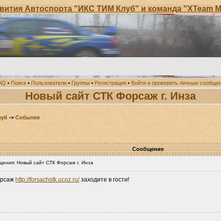
ия Автоспорта "ИКС ТИМ Клуб" и команда "XTeam Moto
AQ
•
Поиск
•
Пользователи
•
Группы
•
Регистрация
•
Войти и проверить личные сообще
Новый сайт СТК Форсаж г. Инза
луб
->
События
Сообщение
ения: Новый сайт СТК Форсаж г. Инза
орсаж
http://forsachstk.ucoz.ru/
заходите в гости!