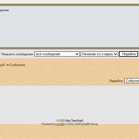
щения:
Показать сообщения:
луб
->
События
Перейти:
© 2005
Икс Тим Клуб
Powered by
phpBB
© 2001-2006 phpBB Group