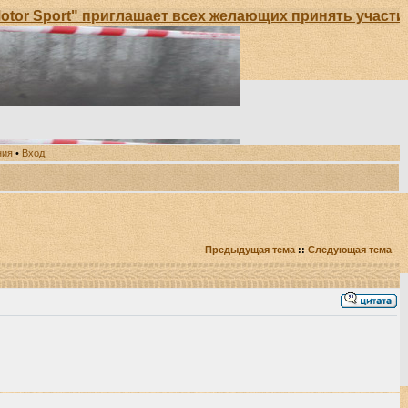
r Sport" приглашает всех желающих принять участие 
ния
•
Вход
Предыдущая тема
::
Следующая тема