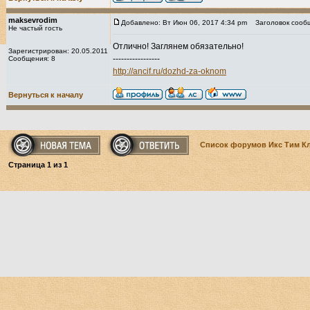
maksevrodim
Добавлено: Вт Июн 06, 2017 4:34 pm
Заголовок сооб
Не частый гость
Отлично! Заглянем обязательно!
Зарегистрирован: 20.05.2011
-----------------
Сообщения: 8
http://ancif.ru/dozhd-za-oknom
Вернуться к началу
Список форумов Икс Тим К
Страница
1
из
1