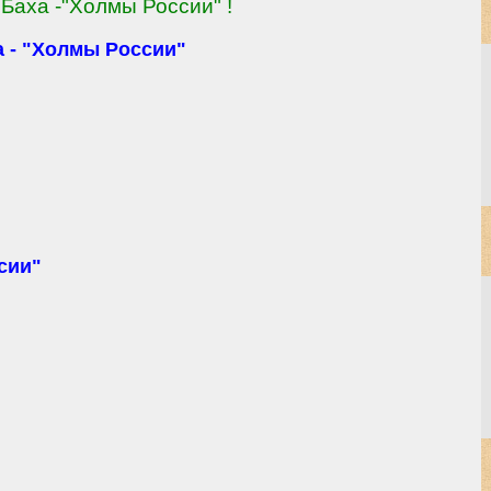
Баха -"Холмы России" !
 - "Холмы России"
сии"