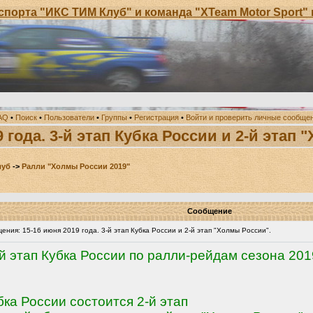
С ТИМ Клуб" и команда "XTeam Motor Sport" приглаша
AQ
•
Поиск
•
Пользователи
•
Группы
•
Регистрация
•
Войти и проверить личные сообще
 года. 3-й этап Кубка России и 2-й этап
луб
->
Ралли "Холмы России 2019"
Сообщение
ния: 15-16 июня 2019 года. 3-й этап Кубка России и 2-й этап "Холмы России".
-й этап Кубка России по ралли-рейдам сезона 201
ка России состоится 2-й этап