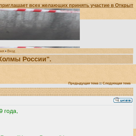
ет всех желающих принять участие в Открытом Чемпио
ния
•
Вход
 "Холмы России".
Предыдущая тема
::
Следующая тема
9 года,