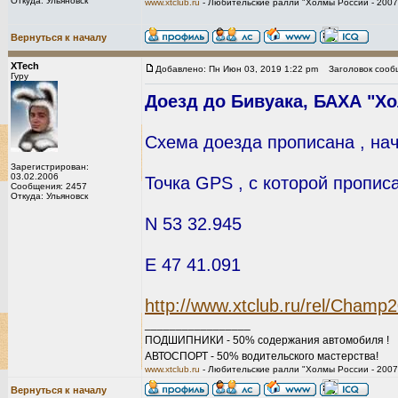
Откуда: Ульяновск
www.xtclub.ru
- Любительские ралли "Холмы России - 2007
Вернуться к началу
XTech
Добавлено: Пн Июн 03, 2019 1:22 pm
Заголовок сооб
Гуру
Доезд до Бивуака, БАХА "Хо
Схема доезда прописана , нач
Зарегистрирован:
03.02.2006
Точка GPS , с которой пропис
Сообщения: 2457
Откуда: Ульяновск
N 53 32.945
E 47 41.091
http://www.xtclub.ru/rel/Champ
_________________
ПОДШИПНИКИ - 50% содержания автомобиля !
АВТОСПОРТ - 50% водительского мастерства!
www.xtclub.ru
- Любительские ралли "Холмы России - 2007
Вернуться к началу