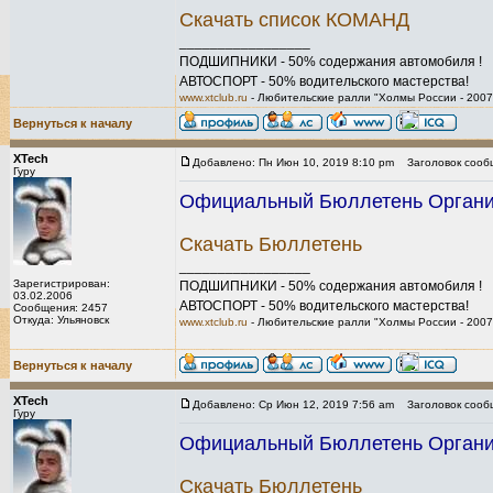
Скачать список КОМАНД
_________________
ПОДШИПНИКИ - 50% содержания автомобиля !
АВТОСПОРТ - 50% водительского мастерства!
www.xtclub.ru
- Любительские ралли "Холмы России - 2007
Вернуться к началу
XTech
Добавлено: Пн Июн 10, 2019 8:10 pm
Заголовок сооб
Гуру
Официальный Бюллетень Организ
Скачать Бюллетень
_________________
Зарегистрирован:
ПОДШИПНИКИ - 50% содержания автомобиля !
03.02.2006
АВТОСПОРТ - 50% водительского мастерства!
Сообщения: 2457
Откуда: Ульяновск
www.xtclub.ru
- Любительские ралли "Холмы России - 2007
Вернуться к началу
XTech
Добавлено: Ср Июн 12, 2019 7:56 am
Заголовок сооб
Гуру
Официальный Бюллетень Организ
Скачать Бюллетень