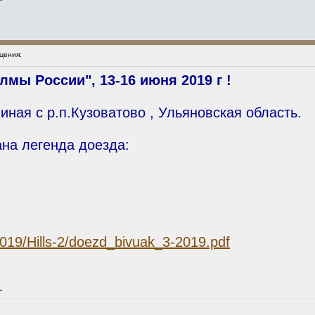
"
щения:
лмы России", 13-16 июня 2019 г !
иная с р.п.Кузоватово , Ульяновская область.
ана легенда доезда:
2019/Hills-2/doezd_bivuak_3-2019.pdf
"