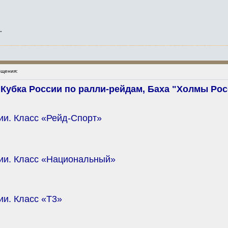
"
щения:
Кубка России по ралли-рейдам, Баха "Холмы Росс
сии. Класс «Рейд-Спорт»
сии. Класс «Национальный»
ии. Класс «T3»