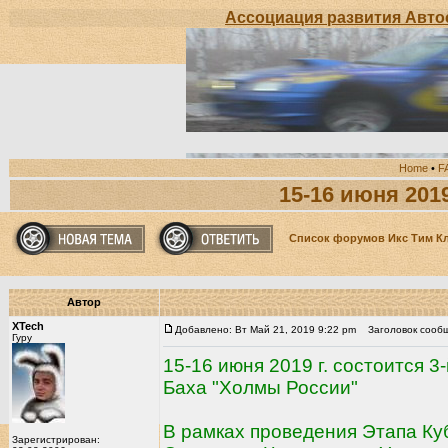
Ассоциация развития Автоспорта "ИК
Home
•
F
15-16 июня 2019
Список форумов Икс Тим К
Автор
XTech
Добавлено: Вт Май 21, 2019 9:22 pm
Заголовок сообще
Гуру
15-16 июня 2019 г. состоится 3
Баха "Холмы России"
В рамках проведения Этапа Куб
Зарегистрирован: