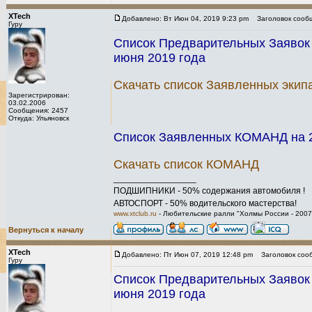
XTech
Добавлено: Вт Июн 04, 2019 9:23 pm
Заголовок сооб
Гуру
Список Предварительных Заявок н
июня 2019 года
Скачать список Заявленных экип
Зарегистрирован:
03.02.2006
Сообщения: 2457
Откуда: Ульяновск
Список Заявленных КОМАНД на 2-й
Скачать список КОМАНД
_________________
ПОДШИПНИКИ - 50% содержания автомобиля !
АВТОСПОРТ - 50% водительского мастерства!
www.xtclub.ru
- Любительские ралли "Холмы России - 2007
Вернуться к началу
XTech
Добавлено: Пт Июн 07, 2019 12:48 pm
Заголовок соо
Гуру
Список Предварительных Заявок н
июня 2019 года