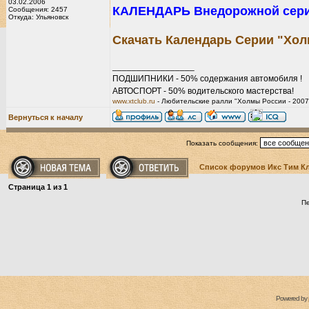
03.02.2006
КАЛЕНДАРЬ Внедорожной серии
Сообщения: 2457
Откуда: Ульяновск
Скачать Календарь Серии "Хол
_________________
ПОДШИПНИКИ - 50% содержания автомобиля !
АВТОСПОРТ - 50% водительского мастерства!
www.xtclub.ru
- Любительские ралли "Холмы России - 2007
Вернуться к началу
Показать сообщения:
Список форумов Икс Тим К
Страница
1
из
1
П
Powered by