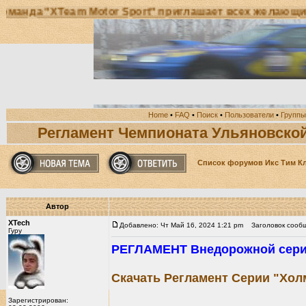
анда "XTeam Motor Sport" приглашает всех желающих 
Home
•
FAQ
•
Поиск
•
Пользователи
•
Группы
Регламент Чемпионата Ульяновской
Список форумов Икс Тим К
Автор
XTech
Добавлено: Чт Май 16, 2024 1:21 pm
Заголовок сообще
Гуру
РЕГЛАМЕНТ Внедорожной серии 
Скачать Регламент Серии "Хол
Зарегистрирован: