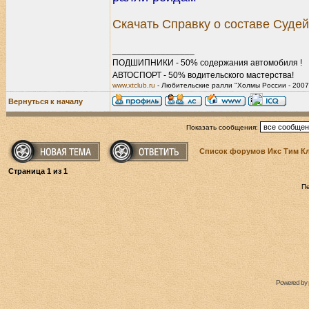
Скачать Справку о составе Судей
_________________
ПОДШИПНИКИ - 50% содержания автомобиля !
АВТОСПОРТ - 50% водительского мастерства!
www.xtclub.ru
- Любительские ралли "Холмы России - 2007
Вернуться к началу
Показать сообщения:
Список форумов Икс Тим К
Страница
1
из
1
П
Powered by