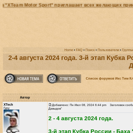
 Motor Sport" приглашает всех желающих принять уча
Home
•
FAQ
•
Поиск
•
Пользователи
•
Группы
2-4 августа 2024 года. 3-й этап Кубка
Д
Список форумов Икс Тим К
Автор
XTech
Добавлено: Пн Июл 08, 2024 6:44 pm
Заголовок сообще
Гуру
Давыдов"
2 - 4 августа 2024 года.
3-й этап Кубка России - Бах