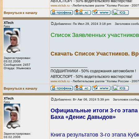
АВТОСПОРТ - 50% водительского мастерства!
www.xtclub.ru
- Любительские ралли "Холмы России - 2007
Вернуться к началу
XTech
Добавлено: Пн Июл 29, 2024 3:18 pm
Заголовок сооб
Гуру
Список Заявленных участников.
Скачать Список Участников. Вр
Зарегистрирован:
03.02.2006
Сообщения: 2457
_________________
Откуда: Ульяновск
ПОДШИПНИКИ - 50% содержания автомобиля !
АВТОСПОРТ - 50% водительского мастерства!
www.xtclub.ru
- Любительские ралли "Холмы России - 2007
Вернуться к началу
XTech
Добавлено: Вт Авг 06, 2024 5:39 pm
Заголовок сообщ
Гуру
Официальные итоги 3-го этапа
Баха «Денис Давыдов»
Книга результатов 3-го этапа Куб
Зарегистрирован:
03.02.2006