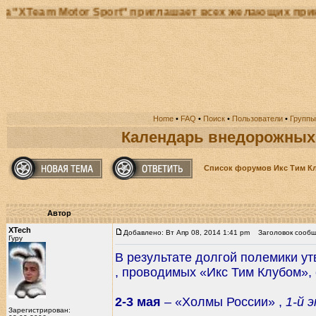
eam Motor Sport" приглашает всех желающих принять 
Home
•
FAQ
•
Поиск
•
Пользователи
•
Группы
Календарь внедорожных с
Список форумов Икс Тим К
Автор
XTech
Добавлено: Вт Апр 08, 2014 1:41 pm
Заголовок сообще
Гуру
В результате долгой полемики 
, проводимых «Икс Тим Клубом», 
2-3 мая
– «Холмы России» ,
1-й 
Зарегистрирован: