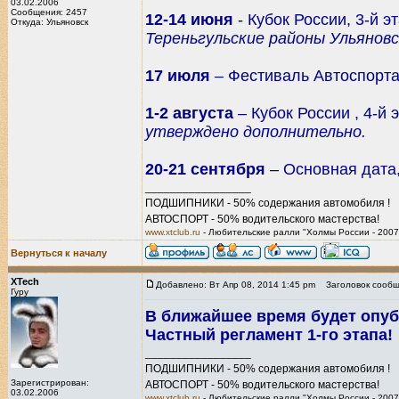
03.02.2006
Сообщения: 2457
12-14 июня
- Кубок России, 3-й э
Откуда: Ульяновск
Тереньгульские районы Ульяновс
17 июля
– Фестиваль Автоспорта
1-2 августа
– Кубок России , 4-й 
утверждено дополнительно.
20-21 сентября
– Основная дата,
_________________
ПОДШИПНИКИ - 50% содержания автомобиля !
АВТОСПОРТ - 50% водительского мастерства!
www.xtclub.ru
- Любительские ралли "Холмы России - 2007
Вернуться к началу
XTech
Добавлено: Вт Апр 08, 2014 1:45 pm
Заголовок сообщ
Гуру
В ближайшее время будет опуб
Частный регламент 1-го этапа!
_________________
ПОДШИПНИКИ - 50% содержания автомобиля !
Зарегистрирован:
АВТОСПОРТ - 50% водительского мастерства!
03.02.2006
www.xtclub.ru
- Любительские ралли "Холмы России - 2007