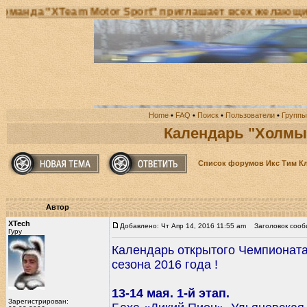
а "XTeam Motor Sport" приглашает всех желающих при
Home
•
FAQ
•
Поиск
•
Пользователи
•
Группы
Календарь "Холмы 
Список форумов Икс Тим К
Автор
XTech
Добавлено: Чт Апр 14, 2016 11:55 am
Заголовок сообщ
Гуру
Календарь открытого Чемпионата
сезона 2016 года !
13-14 мая. 1-й этап.
Зарегистрирован: