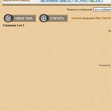
Вернуться к началу
Показать сообщения:
Список форумов Икс Тим К
Страница
1
из
1
П
Powered by