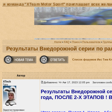
да "XTeam Motor Sport" приглашает всех желающих пр
Home
•
FAQ
•
Поиск
•
Пользователи
•
Группы
Результаты Внедорожной серии по рал
Список форумов Икс Тим К
Автор
XTech
Добавлено: Чт Авг 17, 2023 12:05 pm
Заголовок сообщ
Гуру
Результаты Внедорожной се
года, ПОСЛЕ 2-Х ЭТАПОВ ! В
Зарегистрирован: