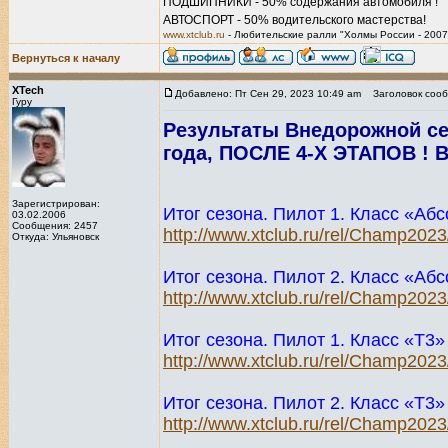
ПОДШИПНИКИ - 50% содержания автомобиля !
АВТОСПОРТ - 50% водительского мастерства!
www.xtclub.ru
- Любительские ралли "Холмы России - 2007
Вернуться к началу
XTech
Добавлено: Пт Сен 29, 2023 10:49 am
Заголовок сооб
Гуру
Результаты Внедорожной се
года, ПОСЛЕ 4-Х ЭТАПОВ ! В
Зарегистрирован:
Итог сезона. Пилот 1. Класс «Аб
03.02.2006
Сообщения: 2457
http://www.xtclub.ru/rel/Champ202
Откуда: Ульяновск
Итог сезона. Пилот 2. Класс «Аб
http://www.xtclub.ru/rel/Champ202
Итог сезона. Пилот 1. Класс «T3»
http://www.xtclub.ru/rel/Champ202
Итог сезона. Пилот 2. Класс «T3»
http://www.xtclub.ru/rel/Champ202